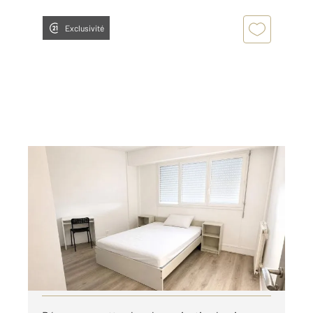
Exclusivité
SEVRAN 93
2
14,84 m
, 1 pièce
Ref : 19752
Appartement Chambre à louer
595 €
par mois charges comprises
Visiter le site dédié