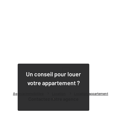
1
Un conseil pour louer
votre appartement ?
Agence immobilière
Location
Location appartement
Contactez notre agence