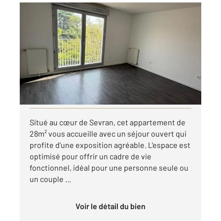
SEVRAN 93
2
28,38 m
, 1 pièce
Ref : 19732
Appartement F1 à louer
700 €
par mois charges comprises
Visiter le site dédié
Situé au cœur de Sevran, cet appartement de
28m² vous accueille avec un séjour ouvert qui
profite d'une exposition agréable. L'espace est
optimisé pour offrir un cadre de vie
fonctionnel, idéal pour une personne seule ou
un couple ...
Voir le détail du bien