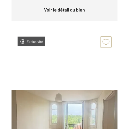
Voir le détail du bien
Exclusivité
SEVRAN 93
2
56,60 m
, 2 pièces
Ref : 19711
Appartement à louer
890 €