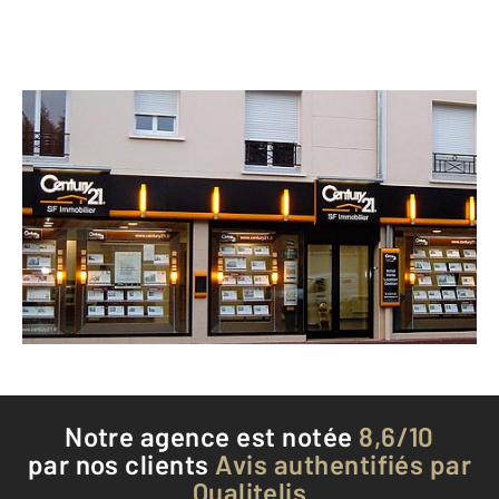
CENTURY 21 SF Immobilier
20 avenue de Livry
SEVRAN - 93270
Envoyer un message
Téléphoner à l'agence
Notre agence est notée
8,6/10
par nos clients
Avis authentifiés par
Qualitelis