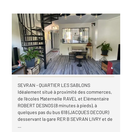
SEVRAN 93
2
67,57 m
, 3 pièces
Ref : 19014
Appartement F3 à louer
1 101,31 €
par mois charges comprises
Visiter le site dédié
SEVRAN - QUARTIER LES SABLONS
Idéalement situé à proximité des commerces,
de l'écoles Maternelle RAVEL et Elémentaire
ROBERT DESNOS (8 minutes à pieds), à
quelques pas du bus 618 (JACQUES DECOUR)
desservant la gare RER B SEVRAN LIVRY et de
...