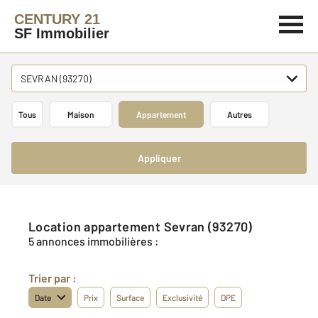
CENTURY 21
SF Immobilier
SEVRAN (93270)
Tous
Maison
Appartement
Autres
Appliquer
Location appartement Sevran (93270)
5 annonces immobilières :
Trier par :
Date
Prix
Surface
Exclusivité
DPE