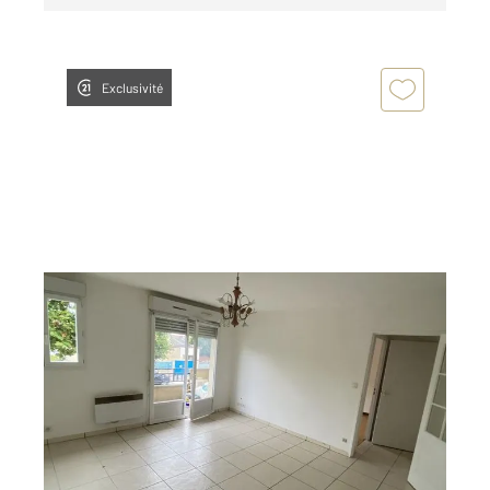
Exclusivité
SEVRAN 93
2
35,43 m
, 2 pièces
Ref : 19748
Appartement F2 à louer
789,38 €
par mois charges comprises
Visiter le site dédié