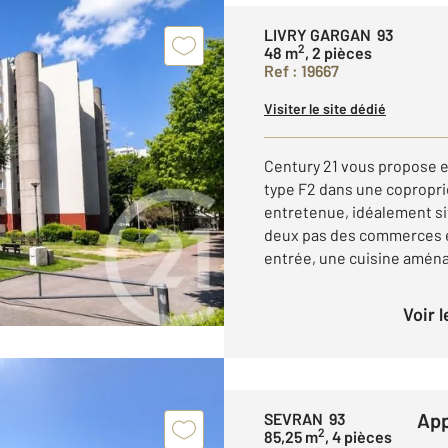
LIVRY GARGAN 93
2
48 m
, 2 pièces
Ref : 19667
Visiter le site dédié
Century 21 vous propose e
type F2 dans une copropri
entretenue, idéalement si
deux pas des commerces e
entrée, une cuisine aména
Voir 
A
SEVRAN 93
2
85,25 m
, 4 pièces