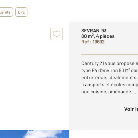
usivité
DPE
SEVRAN 93
2
80 m
, 4 pièces
Ref : 19692
Century 21 vous propose e
type F4 d'environ 80 M² da
entretenue, idéalement s
transports et écoles comp
une cuisine, aménagée ...
Voir 