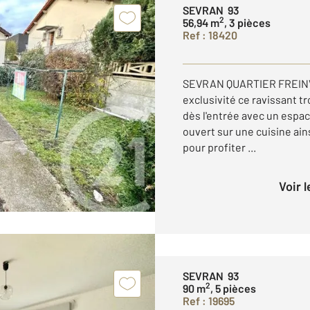
SEVRAN 93
2
56,94 m
, 3 pièces
Ref : 18420
SEVRAN QUARTIER FREINVI
exclusivité ce ravissant t
dès l'entrée avec un espa
ouvert sur une cuisine ain
pour profiter ...
Voir 
SEVRAN 93
2
90 m
, 5 pièces
Ref : 19695