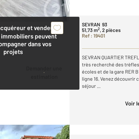
SEVRAN 93
acquéreur et vendeur,
2
51,73 m
, 2 pièces
 immobiliers peuvent
Ref : 19401
ompagner dans vos
projets
SEVRAN QUARTIER TREFLES
très recherché des trèfle
Demander une
écoles et de la gare RER B
estimation
ligne 16. Venez découvrir
séjour ...
Voir 