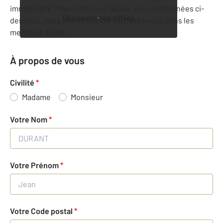
immobilière ? Merci de nous laisser vos coordonnées ci-
Découvrir nos offres
dessous, nous prendrons contact avec vous dans les
meilleurs délais
À propos de vous
Civilité
*
Madame
Monsieur
Votre Nom
*
Votre Prénom
*
Votre Code postal
*