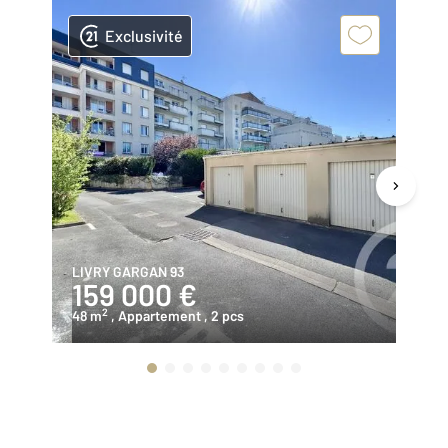
Exclusivité
LIVRY GARGAN 93
CO
159 000 €
1
2
48 m
, Appartement
, 2 pcs
31