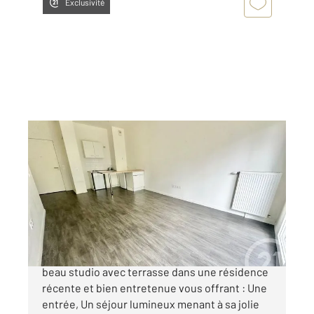
Exclusivité
SEVRAN 93
2
27,89 m
, 1 pièce
Ref : 19729
Appartement F1 à vendre
114 900 €
Century 21 vous propose en exclusivité ce très
beau studio avec terrasse dans une résidence
récente et bien entretenue vous offrant : Une
entrée, Un séjour lumineux menant à sa jolie