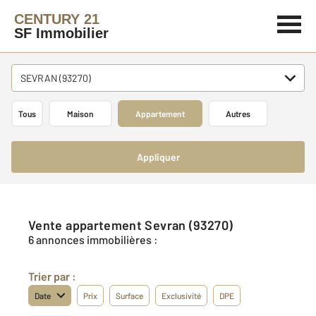
CENTURY 21
SF Immobilier
SEVRAN (93270)
Tous
Maison
Appartement
Autres
Appliquer
Vente appartement Sevran (93270)
6 annonces immobilières :
Trier par :
Date
Prix
Surface
Exclusivité
DPE