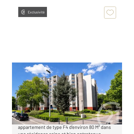
Exclusivité
SEVRAN 93
2
80 m
, 4 pièces
Ref : 19692
Appartement à vendre
149 900 €
Century 21 vous propose en exclusivité un
appartement de type F4 d'environ 80 M² dans
une résidence saine et bien entretenue,