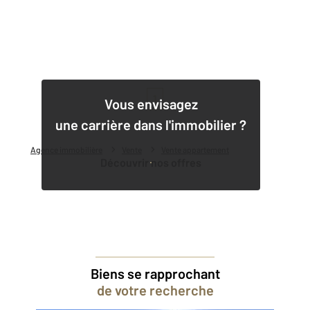
1
Vous envisagez
une carrière dans l'immobilier ?
Agence immobilière
Vente
Vente appartement
Découvrir nos offres
Biens se rapprochant
de votre recherche