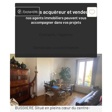
Vous êtes acquéreur et vendeur,
Exclusivité
nos agents immobiliers peuvent vous
accompagner dans vos projets
Contacter l'agence
Demander une estimation
SEVRAN 93
2
86,79 m
, 5 pièces
Ref : 18753
Appartement F5 à vendre
190 000 €
SEVRAN CENTRE-VILLE PLACE GASTON
BUSSIIERE Situé en pleins cœur du centre-