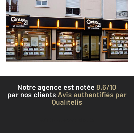
CENTURY 21 SF Immobilier
20 avenue de Livry
SEVRAN - 93270
Envoyer un message
Téléphoner à l'agence
Notre agence est notée
8,6/10
par nos clients
Avis authentifiés par
Qualitelis
Voir tous les avis clients