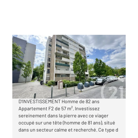
SEVRAN 93
2
57 m
, 2 pièces
Ref : 19424
Appartement F2 à vendre
45 000 €
VIAGER OCCUPÉ OPPORTUNITÉ
D'INVESTISSEMENT Homme de 82 ans
Appartement F2 de 57 m². Investissez
sereinement dans la pierre avec ce viager
occupé sur une tête (homme de 81 ans), situé
dans un secteur calme et recherché. Ce type d
...