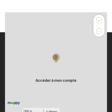
+
-
Parlons de vous, parlons biens
Votre compte :
Accéder à mon compte
500 m
©
Mappy