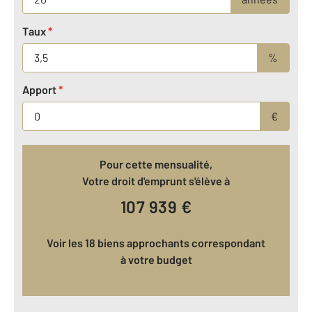
Taux
*
%
Apport
*
€
Pour cette mensualité,
Votre droit d'emprunt s'élève à
107 939
€
Voir les 18 biens approchants correspondant
à votre budget