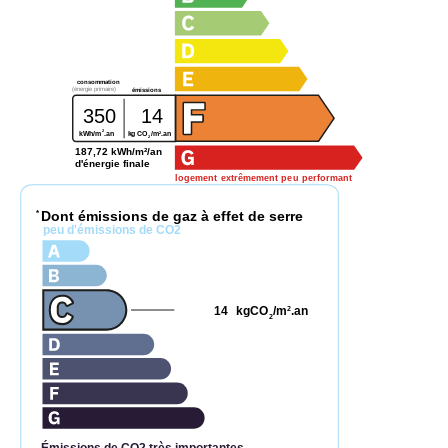
consommation
(énergie primaire)
émissions
350
14
2
2
kWh/m
.an
kg CO
/m
.an
2
187,72 kWh/m²/an
d'énergie finale
logement extrêmement peu performant
Dont émissions de gaz à effet de serre
*
peu d'émissions de CO2
14
kgCO
/m
.an
2
2
Émissions de CO2 très importantes