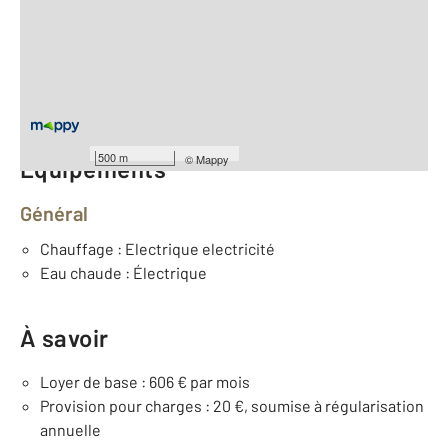
2
Surface totale : 27,5 m
2
Surface habitable : 27,5 m
Type d'appartement : F1
er
Étage : 1
Nombre de pièces : 1
[Voir le détail]
500 m
©
Mappy
Équipements
Général
Chauffage : Electrique electricité
Eau chaude : Électrique
À savoir
Loyer de base : 606 € par mois
Provision pour charges : 20 €, soumise à régularisation
annuelle