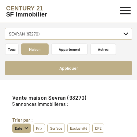
CENTURY 21
SF Immobilier
SEVRAN (93270)
Tous
Maison
Appartement
Autres
Appliquer
Vente maison Sevran (93270)
5 annonces immobilières :
Trier par :
Date
Prix
Surface
Exclusivité
DPE