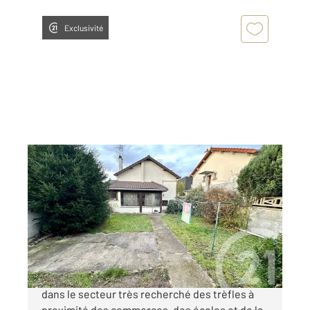
Exclusivité
SEVRAN 93
2
51,73 m
, 2 pièces
Ref : 19401
Maison à vendre
226 000 €
SEVRAN QUARTIER TREFLES Idéalement situé
dans le secteur très recherché des trèfles à
proximité des commerces, des écoles et de la