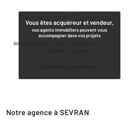
1
Vous êtes acquéreur et vendeur,
nos agents immobiliers peuvent vous
accompagner dans vos projets
Agence immobilière
Vente
Vente maison
Contacter l'agence
Demander une estimation
Notre agence à SEVRAN