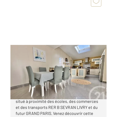
SEVRAN 93
2
100 m
, 5 pièces
Ref : 19525
Maison à vendre
299 900 €
SEVRAN - QUARTIER LES TREFLES Idéalement
situé à proximité des écoles, des commerces
et des transports RER B SEVRAN LIVRY et du
futur GRAND PARIS. Venez découvrir cette