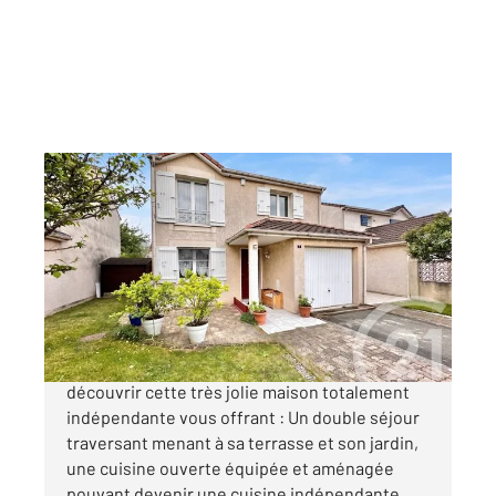
SEVRAN 93
2
100 m
, 5 pièces
Ref : 19652
Maison à vendre
320 000 €
SEVRAN QUARTIER CENTRE VILLE Venez
découvrir cette très jolie maison totalement
indépendante vous offrant : Un double séjour
traversant menant à sa terrasse et son jardin,
une cuisine ouverte équipée et aménagée
pouvant devenir une cuisine indépendante